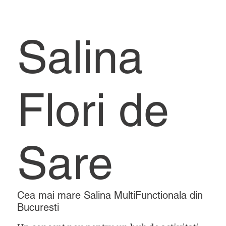
Salina
Flori de
Sare
Cea mai mare Salina MultiFunctionala din
Bucuresti